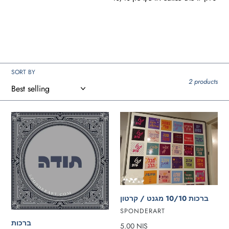
e
c
t
i
SORT BY
2 products
o
n
ברכות
ברכות
10/10
:
מגנט
/
קרטון
ברכות 10/10 מגנט / קרטון
VENDOR
SPONDERART
ברכות
Regular
5.00 NIS