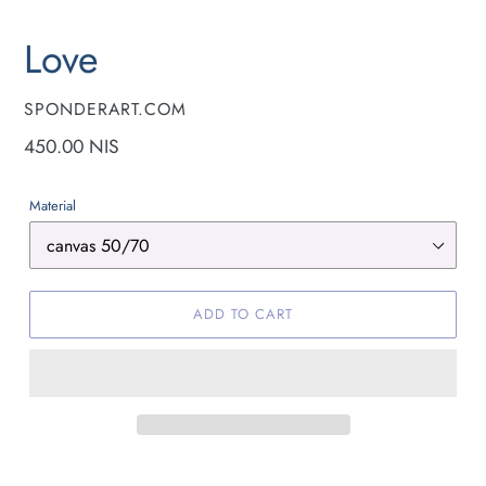
Love
VENDOR
SPONDERART.COM
Regular
450.00 NIS
price
Material
ADD TO CART